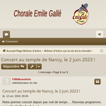
or
on
Connexion
u
ne
Accueil Page Brèves d'infos
Brèves d'infos sur la vie de la chorale !
m
xi
Concert au temple de Nancy, le 2 juin 2023 !
s
on
Répondre
1 message • Page
1
sur
1
FM54brevdinfo
Administrateur du site
Concert au temple de Nancy, le 2 juin 2023 !
M
12 oct. 2024, 09:45
e
Notre premier concert depuis pas mal de temps.....Nouveau programme,
s