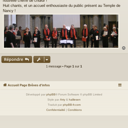
nouvelle cheffe de chœur !
s
a
Huit chants, et un accueil enthousiaste du public présent au Temple de
g
Nancy !
e
Répondre
t
1 message • Page
1
sur
1
Accueil Page Brèves d'infos
Développé par
phpBB
® Forum Software © phpBB Limited
Style par
Arty
&
halilesen
Traduit par
phpBB-fr.com
Confidentialité
|
Conditions