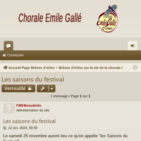
or
on
Connexion
u
ne
Accueil Page Brèves d'infos
Brèves d'infos sur la vie de la chorale !
m
xi
Les saisons du festival
s
on
Verrouillé
1 message • Page
1
sur
1
FM54brevdinfo
Administrateur du site
Les saisons du festival
M
12 oct. 2024, 09:35
e
Le samedi 25 novembre auront lieu ce qu'on appelle "les Saisons du
s