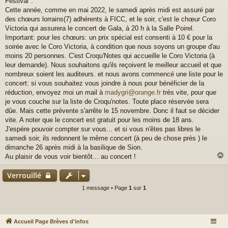
Festival".
s
a
Cette année, comme en mai 2022, le samedi après midi est assuré par
g
des chœurs lorrains(7) adhérents à FICC, et le soir, c'est le chœur Coro
e
Victoria qui assurera le concert de Gala, à 20 h à la Salle Poirel.
Important: pour les chœurs: un prix spécial est consenti à 10 € pour la
soirée avec le Coro Victoria, à condition que nous soyons un groupe d'au
moins 20 personnes. C'est Croqu'Notes qui accueille le Coro Victoria (à
leur demande). Nous souhaitons qu'ils reçoivent le meilleur accueil et que
nombreux soient les auditeurs. et nous avons commencé une liste pour le
concert: si vous souhaitez vous joindre à nous pour bénéficier de la
réduction, envoyez moi un mail à
madygri@orange.fr
très vite, pour que
je vous couche sur la liste de Croqu'notes. Toute place réservée sera
dûe. Mais cette prévente s'arrête le 15 novembre. Donc il faut se décider
vite. A noter que le concert est gratuit pour les moins de 18 ans.
J'espère pouvoir compter sur vous... et si vous n'êtes pas libres le
samedi soir, ils redonnent le même concert (à peu de chose près ) le
dimanche 26 après midi à la basilique de Sion.
Au plaisir de vous voir bientôt... au concert !
Verrouillé
t
1 message • Page
1
sur
1
Accueil Page Brèves d'infos