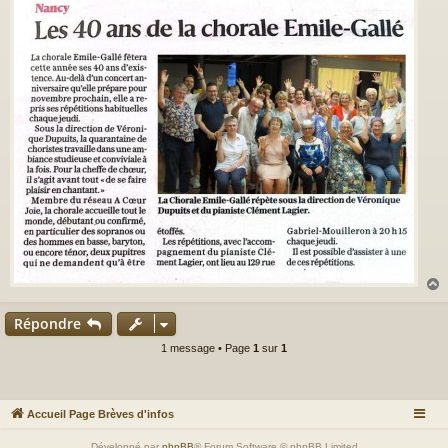
s
a
g
e
Répondre
t
1 message • Page
1
sur
1
Accueil Page Brèves d'infos
Développé par
phpBB
® Forum Software © phpBB Limited