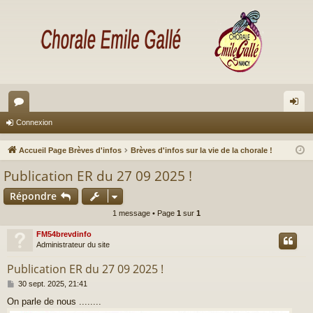
or
on
Connexion
u
ne
Accueil Page Brèves d'infos
Brèves d'infos sur la vie de la chorale !
m
xi
Publication ER du 27 09 2025 !
s
on
Répondre
1 message • Page
1
sur
1
FM54brevdinfo
Administrateur du site
Publication ER du 27 09 2025 !
M
30 sept. 2025, 21:41
e
On parle de nous ........
s