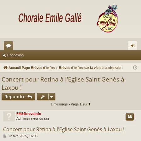
or
on
Connexion
u
ne
Accueil Page Brèves d'infos
Brèves d'infos sur la vie de la chorale !
m
xi
Concert pour Retina à l'Eglise Saint Genès à
s
on
Laxou !
Répondre
1 message • Page
1
sur
1
FM54brevdinfo
Administrateur du site
Concert pour Retina à l'Eglise Saint Genès à Laxou !
M
12 avr. 2025, 16:06
e