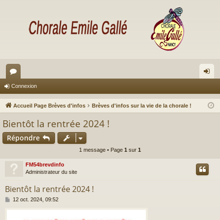
or
on
Connexion
u
ne
Accueil Page Brèves d'infos
Brèves d'infos sur la vie de la chorale !
m
xi
Bientôt la rentrée 2024 !
s
on
Répondre
1 message • Page
1
sur
1
FM54brevdinfo
Administrateur du site
Bientôt la rentrée 2024 !
M
12 oct. 2024, 09:52
e
s