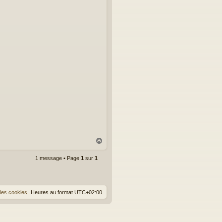
H
a
u
1 message • Page
1
sur
1
t
les cookies
Heures au format
UTC+02:00