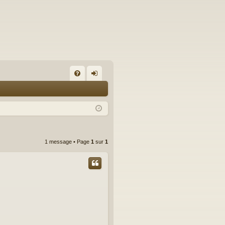
FA
on
Q
ne
xi
on
1 message • Page
1
sur
1