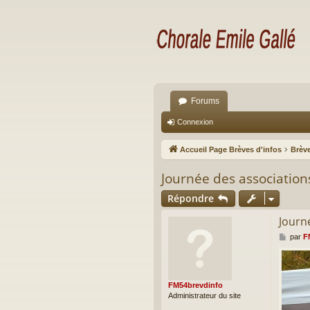
Forums
Connexion
Accueil Page Brèves d'infos
Brève
Journée des association
Répondre
Journ
M
par
F
e
s
s
a
FM54brevdinfo
g
Administrateur du site
e