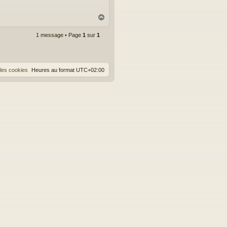
H
a
u
1 message • Page
1
sur
1
t
les cookies
Heures au format
UTC+02:00