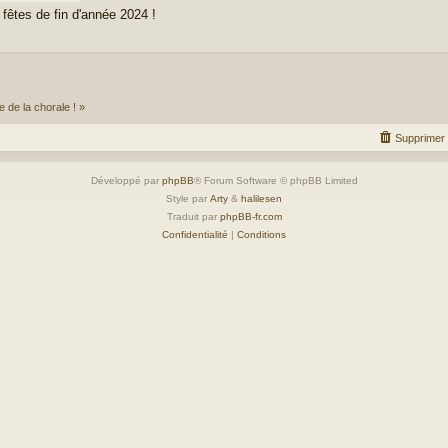
fêtes de fin d'année 2024 !
e de la chorale ! »
Supprimer 
Développé par
phpBB
® Forum Software © phpBB Limited
Style par
Arty
&
halilesen
Traduit par
phpBB-fr.com
Confidentialité
|
Conditions