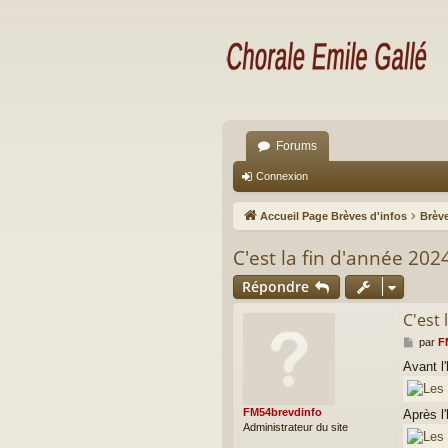
Forums
Connexion
Accueil Page Brèves d'infos
Brève
C'est la fin d'année 2024
Répondre
C'est 
M
par
F
e
Avant l'
s
s
a
FM54brevdinfo
Après l'
g
Administrateur du site
e