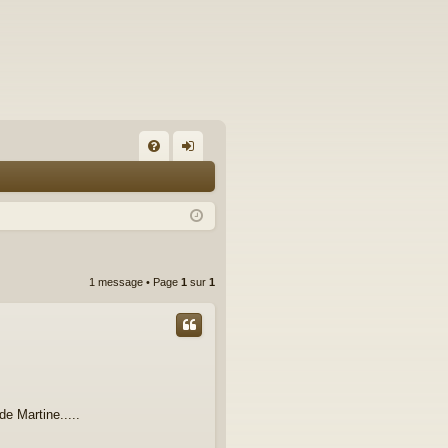
FA
on
Q
ne
xi
on
1 message • Page
1
sur
1
de Martine.....