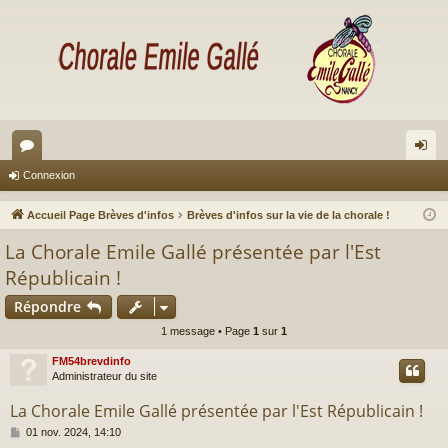
or
on
Connexion
u
ne
Accueil Page Brèves d'infos
Brèves d'infos sur la vie de la chorale !
m
xi
La Chorale Emile Gallé présentée par l'Est
s
on
Républicain !
Répondre
1 message • Page
1
sur
1
FM54brevdinfo
Administrateur du site
La Chorale Emile Gallé présentée par l'Est Républicain !
M
01 nov. 2024, 14:10
e