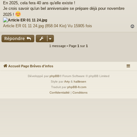
En 2025, cela fera 40 ans qu'elle existe !
s
Je crois savoir qu'un bel anniversaire se prépare déjà pour novembre
s
a
2025 !
g
e
Article ER 01 11 24.jpg (858.04 Kio) Vu 15905 fois
Répondre
t
1 message • Page
1
sur
1
Accueil Page Brèves d'infos
Développé par
phpBB
® Forum Software © phpBB Limited
Style par
Arty
&
halilesen
Traduit par
phpBB-fr.com
Confidentialité
|
Conditions