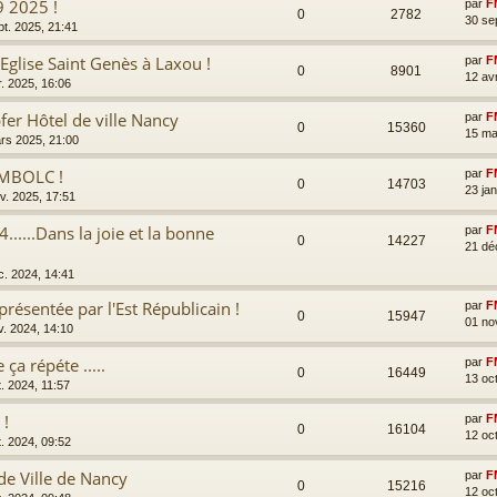
9 2025 !
par
F
0
2782
30 se
pt. 2025, 21:41
'Eglise Saint Genès à Laxou !
par
F
0
8901
12 av
r. 2025, 16:06
fer Hôtel de ville Nancy
par
F
0
15360
15 ma
rs 2025, 21:00
'IMBOLC !
par
F
0
14703
23 ja
nv. 2025, 17:51
4......Dans la joie et la bonne
par
F
0
14227
21 dé
c. 2024, 14:41
présentée par l'Est Républicain !
par
F
0
15947
01 no
v. 2024, 14:10
ça répéte .....
par
F
0
16449
13 oc
t. 2024, 11:57
 !
par
F
0
16104
12 oc
t. 2024, 09:52
de Ville de Nancy
par
F
0
15216
12 oc