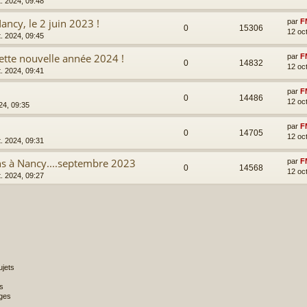
t. 2024, 09:48
ncy, le 2 juin 2023 !
par
F
0
15306
12 oc
t. 2024, 09:45
ette nouvelle année 2024 !
par
F
0
14832
12 oc
t. 2024, 09:41
par
F
0
14486
12 oc
24, 09:35
par
F
0
14705
12 oc
t. 2024, 09:31
ns à Nancy....septembre 2023
par
F
0
14568
12 oc
t. 2024, 09:27
jets
s
ges