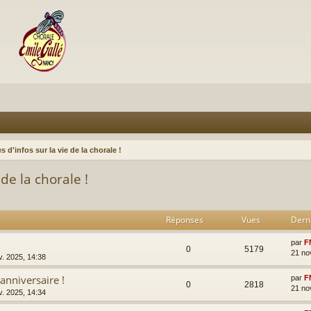
s d'infos sur la vie de la chorale !
 de la chorale !
Réponses
Vues
Dern
par
F
0
5179
21 no
v. 2025, 14:38
anniversaire !
par
F
0
2818
21 no
v. 2025, 14:34