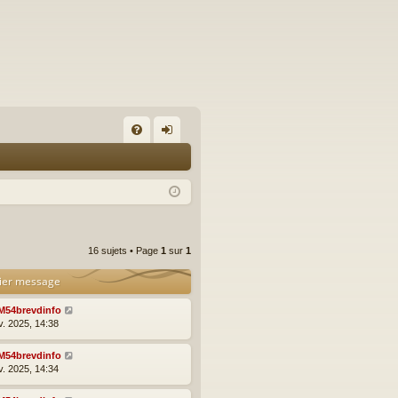
FA
on
Q
ne
xi
on
16 sujets • Page
1
sur
1
ier message
M54brevdinfo
v. 2025, 14:38
M54brevdinfo
v. 2025, 14:34