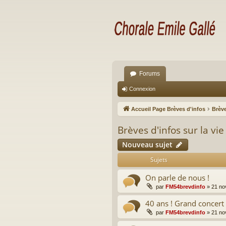
Forums
Connexion
Accueil Page Brèves d'infos
Brève
Brèves d'infos sur la vie
Nouveau sujet
Sujets
On parle de nous !
par
FM54brevdinfo
»
21 no
40 ans ! Grand concert 
par
FM54brevdinfo
»
21 no