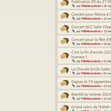
Publication ER du 27 0
par
FM54brevdinfo
»
30 se
Concert pour Retina à l
par
FM54brevdinfo
»
12 av
Concert NCC Salle Chep
par
FM54brevdinfo
»
15 ma
Concert pour la fête d
par
FM54brevdinfo
»
23 ja
C'est la fin d'année 202
humeur !
par
FM54brevdinfo
»
21 dé
La Chorale Emile Gallé 
par
FM54brevdinfo
»
01 no
Depuis le 19 septembre 
par
FM54brevdinfo
»
13 oc
Bientôt la rentrée 2024
par
FM54brevdinfo
»
12 oc
Grand salon de l'Hôtel 