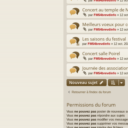
par
FM54brevdinfo
»
12 oc
Concert au temple de Na
par
FM54brevdinfo
»
12 oc
Meilleurs voeux pour c
par
FM54brevdinfo
»
12 oc
Les saisons du festival
par
FM54brevdinfo
»
12 oct. 20
Concert salle Poirel
par
FM54brevdinfo
»
12 oc
Journée des associatio
par
FM54brevdinfo
»
12 oc
Nouveau sujet
Retourner à l’index du forum
Permissions du forum
Vous
ne pouvez pas
poster de nouveaux su
Vous
ne pouvez pas
répondre aux sujets
Vous
ne pouvez pas
modifier vos message
Vous
ne pouvez pas
supprimer vos messa
Vous
ne pouvez pas
joindre des fichiers