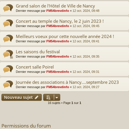
Grand salon de l'Hôtel de Ville de Nancy
Dernier message par
FM54brevdinfo
«
12 oct. 2024, 09:48
Concert au temple de Nancy, le 2 juin 2023 !
Dernier message par
FM54brevdinfo
«
12 oct. 2024, 09:45
Meilleurs voeux pour cette nouvelle année 2024 !
Dernier message par
FM54brevdinfo
«
12 oct. 2024, 09:41
Les saisons du festival
Dernier message par
FM54brevdinfo
«
12 oct. 2024, 09:35
Concert salle Poirel
Dernier message par
FM54brevdinfo
«
12 oct. 2024, 09:31
Journée des associations à Nancy....septembre 2023
Dernier message par
FM54brevdinfo
«
12 oct. 2024, 09:27
Nouveau sujet
16 sujets • Page
1
sur
1
Permissions du forum