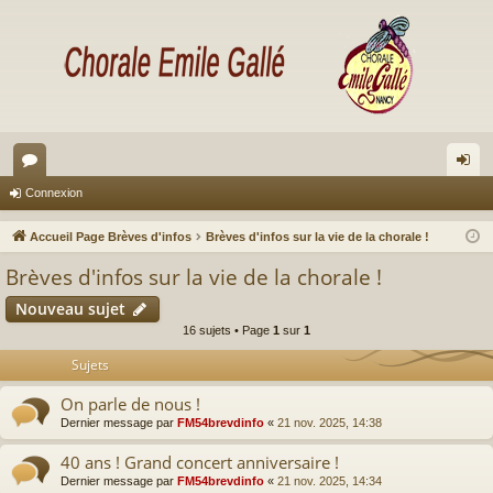
or
on
Connexion
u
ne
Accueil Page Brèves d'infos
Brèves d'infos sur la vie de la chorale !
m
xi
Brèves d'infos sur la vie de la chorale !
s
on
Nouveau sujet
16 sujets • Page
1
sur
1
Sujets
On parle de nous !
Dernier message par
FM54brevdinfo
«
21 nov. 2025, 14:38
40 ans ! Grand concert anniversaire !
Dernier message par
FM54brevdinfo
«
21 nov. 2025, 14:34