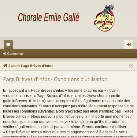
or
on
Connexion
u
ne
Accueil Page Brèves d'infos
m
xi
Page Brèves d'infos - Conditions d’utilisation
s
on
En accédant à « Page Brèves d'infos » (désigné ci-après par « nous »,
« notre », « nos », « Page Brèves d'infos », « https://www.chorale-emile-
galle.fr/Breves_d_infos »), vous acceptez d’être légalement responsable des
conditions suivantes. Si vous n’acceptez pas d’être légalement responsable de
toutes les conditions suivantes, alors n’accédez pas et/ou n’utilisez pas « Page
Brèves d'infos ». Nous pouvons modifier celles-ci à n’importe quel moment et
nous ferons tout pour que vous en soyez informé, bien qu’il soit prudent de
vérifier régulièrement celles-ci par vous-même. Si vous continuez d’utiliser
« Page Brèves d'infos » alors que des changements ont été effectués, vous