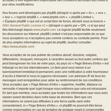
acceptez d’être légalement responsable des conditions découlant des mises à
jour et/ou modifications.
Nos forums sont développés par phpBB (désigné ci-après par « ils », « eux »,
« leur », « logiciel phpBB », « www.phpbb.com », « phpBB Limited »,
« Équipes phpBB ») qui est un script libre de forum, déclaré sous la licence «
GNU General Public License v2
» (désigné ci-après par « GPL ») et qui peut
être téléchargé depuis
www.phpbb.com
. Le logiciel phpBB facilite seulement
les discussions sur Internet. phpBB Limited n’est pas responsable de ce que
nous acceptons ou n’acceptons pas comme contenu ou conduite permis. Pour
de plus amples informations au sujet de phpBB, veuillez consulter :
https://www.phpbb.com/
.
Vous acceptez de ne pas publier de contenu abusif, obscène, vulgaire,
diffamatoire, choquant, menaçant, à caractère sexuel ou tout autre contenu qui
peut transgresser les lois de votre pays, du pays où « Page Brèves d'infos » est
hébergé ou les lois internationales. Le faire peut vous mener à un
bannissement immédiat et permanent, avec une notification à votre fournisseur
d’accès à Internet si nous le jugeons nécessaire. Les adresses IP de tous les
messages sont enregistrées pour aider au renforcement de ces conditions.
Vous acceptez que « Page Brèves d'infos » supprime, modifie, déplace ou
verrouille n’importe quel sujet lorsque nous estimons que cela est nécessaire.
En tant que membre, vous acceptez que toutes les informations que vous avez
saisies soient stockées dans notre base de données. Bien que ces
informations ne soient pas diffusées à une tierce partie sans votre
consentement, ni « Page Brèves d'infos », ni phpBB ne pourront être tenus
comme responsables en cas de tentative de piratage visant à compromettre