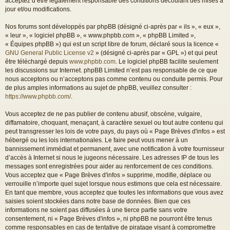
acceptez d’être légalement responsable des conditions découlant des mises à
jour et/ou modifications.
Nos forums sont développés par phpBB (désigné ci-après par « ils », « eux »,
« leur », « logiciel phpBB », « www.phpbb.com », « phpBB Limited »,
« Équipes phpBB ») qui est un script libre de forum, déclaré sous la licence «
GNU General Public License v2
» (désigné ci-après par « GPL ») et qui peut
être téléchargé depuis
www.phpbb.com
. Le logiciel phpBB facilite seulement
les discussions sur Internet. phpBB Limited n’est pas responsable de ce que
nous acceptons ou n’acceptons pas comme contenu ou conduite permis. Pour
de plus amples informations au sujet de phpBB, veuillez consulter :
https://www.phpbb.com/
.
Vous acceptez de ne pas publier de contenu abusif, obscène, vulgaire,
diffamatoire, choquant, menaçant, à caractère sexuel ou tout autre contenu qui
peut transgresser les lois de votre pays, du pays où « Page Brèves d'infos » est
hébergé ou les lois internationales. Le faire peut vous mener à un
bannissement immédiat et permanent, avec une notification à votre fournisseur
d’accès à Internet si nous le jugeons nécessaire. Les adresses IP de tous les
messages sont enregistrées pour aider au renforcement de ces conditions.
Vous acceptez que « Page Brèves d'infos » supprime, modifie, déplace ou
verrouille n’importe quel sujet lorsque nous estimons que cela est nécessaire.
En tant que membre, vous acceptez que toutes les informations que vous avez
saisies soient stockées dans notre base de données. Bien que ces
informations ne soient pas diffusées à une tierce partie sans votre
consentement, ni « Page Brèves d'infos », ni phpBB ne pourront être tenus
comme responsables en cas de tentative de piratage visant à compromettre