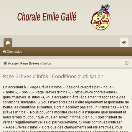
or
on
Connexion
u
ne
Accueil Page Brèves d'infos
m
xi
Page Brèves d'infos - Conditions d’utilisation
s
on
En accédant à « Page Brèves d'infos » (désigné ci-après par « nous »,
« notre », « nos », « Page Brèves d'infos », « https://www.chorale-emile-
galle.fr/Breves_d_infos »), vous acceptez d’être légalement responsable des
conditions suivantes. Si vous n’acceptez pas d’être légalement responsable de
toutes les conditions suivantes, alors n’accédez pas et/ou n’utilisez pas « Page
Brèves d'infos ». Nous pouvons modifier celles-ci à n’importe quel moment et
nous ferons tout pour que vous en soyez informé, bien qu’il soit prudent de
vérifier régulièrement celles-ci par vous-même. Si vous continuez d’utiliser
« Page Brèves d'infos » alors que des changements ont été effectués, vous