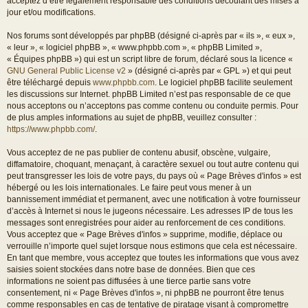
acceptez d’être légalement responsable des conditions découlant des mises à
jour et/ou modifications.
Nos forums sont développés par phpBB (désigné ci-après par « ils », « eux »,
« leur », « logiciel phpBB », « www.phpbb.com », « phpBB Limited »,
« Équipes phpBB ») qui est un script libre de forum, déclaré sous la licence «
GNU General Public License v2
» (désigné ci-après par « GPL ») et qui peut
être téléchargé depuis
www.phpbb.com
. Le logiciel phpBB facilite seulement
les discussions sur Internet. phpBB Limited n’est pas responsable de ce que
nous acceptons ou n’acceptons pas comme contenu ou conduite permis. Pour
de plus amples informations au sujet de phpBB, veuillez consulter :
https://www.phpbb.com/
.
Vous acceptez de ne pas publier de contenu abusif, obscène, vulgaire,
diffamatoire, choquant, menaçant, à caractère sexuel ou tout autre contenu qui
peut transgresser les lois de votre pays, du pays où « Page Brèves d'infos » est
hébergé ou les lois internationales. Le faire peut vous mener à un
bannissement immédiat et permanent, avec une notification à votre fournisseur
d’accès à Internet si nous le jugeons nécessaire. Les adresses IP de tous les
messages sont enregistrées pour aider au renforcement de ces conditions.
Vous acceptez que « Page Brèves d'infos » supprime, modifie, déplace ou
verrouille n’importe quel sujet lorsque nous estimons que cela est nécessaire.
En tant que membre, vous acceptez que toutes les informations que vous avez
saisies soient stockées dans notre base de données. Bien que ces
informations ne soient pas diffusées à une tierce partie sans votre
consentement, ni « Page Brèves d'infos », ni phpBB ne pourront être tenus
comme responsables en cas de tentative de piratage visant à compromettre