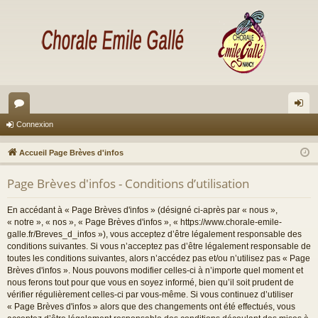
or
on
Connexion
u
ne
Accueil Page Brèves d'infos
m
xi
Page Brèves d'infos - Conditions d’utilisation
s
on
En accédant à « Page Brèves d'infos » (désigné ci-après par « nous »,
« notre », « nos », « Page Brèves d'infos », « https://www.chorale-emile-
galle.fr/Breves_d_infos »), vous acceptez d’être légalement responsable des
conditions suivantes. Si vous n’acceptez pas d’être légalement responsable de
toutes les conditions suivantes, alors n’accédez pas et/ou n’utilisez pas « Page
Brèves d'infos ». Nous pouvons modifier celles-ci à n’importe quel moment et
nous ferons tout pour que vous en soyez informé, bien qu’il soit prudent de
vérifier régulièrement celles-ci par vous-même. Si vous continuez d’utiliser
« Page Brèves d'infos » alors que des changements ont été effectués, vous