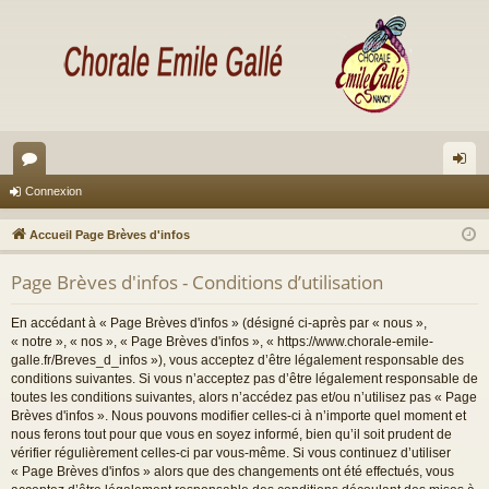
or
on
Connexion
u
ne
Accueil Page Brèves d'infos
m
xi
Page Brèves d'infos - Conditions d’utilisation
s
on
En accédant à « Page Brèves d'infos » (désigné ci-après par « nous »,
« notre », « nos », « Page Brèves d'infos », « https://www.chorale-emile-
galle.fr/Breves_d_infos »), vous acceptez d’être légalement responsable des
conditions suivantes. Si vous n’acceptez pas d’être légalement responsable de
toutes les conditions suivantes, alors n’accédez pas et/ou n’utilisez pas « Page
Brèves d'infos ». Nous pouvons modifier celles-ci à n’importe quel moment et
nous ferons tout pour que vous en soyez informé, bien qu’il soit prudent de
vérifier régulièrement celles-ci par vous-même. Si vous continuez d’utiliser
« Page Brèves d'infos » alors que des changements ont été effectués, vous