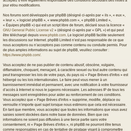
acceptez d’être légalement responsable des conditions découlant des mises à
jour et/ou modifications.
Nos forums sont développés par phpBB (désigné ci-après par « ils », « eux »,
« leur », « logiciel phpBB », « www.phpbb.com », « phpBB Limited »,
« Équipes phpBB ») qui est un script libre de forum, déclaré sous la licence «
GNU General Public License v2
» (désigné ci-après par « GPL ») et qui peut
être téléchargé depuis
www.phpbb.com
. Le logiciel phpBB facilite seulement
les discussions sur Internet. phpBB Limited n’est pas responsable de ce que
nous acceptons ou n’acceptons pas comme contenu ou conduite permis. Pour
de plus amples informations au sujet de phpBB, veuillez consulter :
https://www.phpbb.com/
.
Vous acceptez de ne pas publier de contenu abusif, obscène, vulgaire,
diffamatoire, choquant, menaçant, à caractère sexuel ou tout autre contenu qui
peut transgresser les lois de votre pays, du pays où « Page Brèves d'infos » est
hébergé ou les lois internationales. Le faire peut vous mener à un
bannissement immédiat et permanent, avec une notification à votre fournisseur
d’accès à Internet si nous le jugeons nécessaire. Les adresses IP de tous les
messages sont enregistrées pour aider au renforcement de ces conditions.
Vous acceptez que « Page Brèves d'infos » supprime, modifie, déplace ou
verrouille n’importe quel sujet lorsque nous estimons que cela est nécessaire.
En tant que membre, vous acceptez que toutes les informations que vous avez
saisies soient stockées dans notre base de données. Bien que ces
informations ne soient pas diffusées à une tierce partie sans votre
consentement, ni « Page Brèves d'infos », ni phpBB ne pourront être tenus
comme responsables en cas de tentative de piratage visant à compromettre