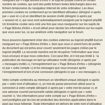
naviguant sur « Page Brèves d'infos », le logiciel phpBB créera un certain
nombre de cookies, qui sont des petits fichiers textes téléchargés dans les
fichiers temporaires du navigateur Internet de votre ordinateur. Les deux
premiers cookies ne contiennent qu’un identifiant utilisateur (désigné ci-après
par « user-id ») et un identifiant de session invité (désigné ci-après par
« session-id »), qui vous sont automatiquement assignés par le logiciel phpBB.
Un troisième cookie sera créé une fois que vous naviguerez sur les sujets de
« Page Brèves d'infos » et est utilisé pour stocker les informations sur les sujets
que vous avez lus, ce qui améliore votre navigation sur le forum.
Nous pouvons également créer des cookies externes au logiciel phpBB tout en
naviguant sur « Page Brèves d'infos », bien que ceux-ci soient hors de portée
du document qui est prévu pour couvrir seulement les pages créées par le
logiciel phpBB. La seconde manière est de récupérer l’information que vous
nous envoyez et que nous collectons. Ceci peut être, et n’est pas limité à : la
publication de message en tant qu’utilisateur invité (désignée ci-après par
« messages invités »), l’enregistrement sur « Page Brèves d'infos » (désignée
ici par « votre compte ») et les messages que vous envoyez après
l’enregistrement et lors d’une connexion (désignés ici par « vos messages »).
Votre compte contiendra au minimum un identifiant unique (désigné ci-après
par « votre nom d’utilisateur »), un mot de passe personnel utilisé pour la
connexion à votre compte (désigné ci-après par « votre mot de passe »), et
une adresse courriel personnelle valide (désignée ci-après par « votre
courriel »). Vos informations pour votre compte sur « Page Brèves d'infos »
sont protégées par les lois de protection des données applicables dans le
pays qui nous héberge. Toute information en-dehors de votre nom d’utilisateur,