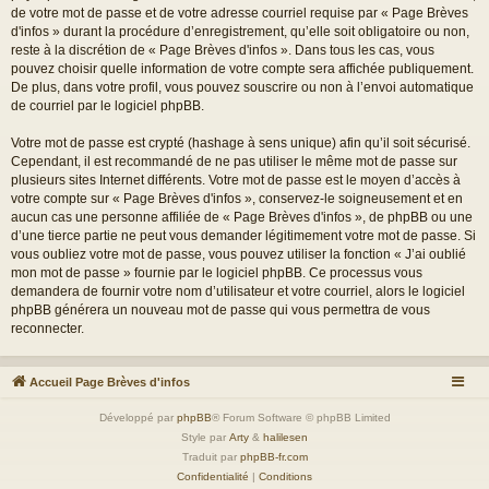
de votre mot de passe et de votre adresse courriel requise par « Page Brèves
d'infos » durant la procédure d’enregistrement, qu’elle soit obligatoire ou non,
reste à la discrétion de « Page Brèves d'infos ». Dans tous les cas, vous
pouvez choisir quelle information de votre compte sera affichée publiquement.
De plus, dans votre profil, vous pouvez souscrire ou non à l’envoi automatique
de courriel par le logiciel phpBB.
Votre mot de passe est crypté (hashage à sens unique) afin qu’il soit sécurisé.
Cependant, il est recommandé de ne pas utiliser le même mot de passe sur
plusieurs sites Internet différents. Votre mot de passe est le moyen d’accès à
votre compte sur « Page Brèves d'infos », conservez-le soigneusement et en
aucun cas une personne affiliée de « Page Brèves d'infos », de phpBB ou une
d’une tierce partie ne peut vous demander légitimement votre mot de passe. Si
vous oubliez votre mot de passe, vous pouvez utiliser la fonction « J’ai oublié
mon mot de passe » fournie par le logiciel phpBB. Ce processus vous
demandera de fournir votre nom d’utilisateur et votre courriel, alors le logiciel
phpBB générera un nouveau mot de passe qui vous permettra de vous
reconnecter.
Accueil Page Brèves d'infos
Développé par
phpBB
® Forum Software © phpBB Limited
Style par
Arty
&
halilesen
Traduit par
phpBB-fr.com
Confidentialité
|
Conditions