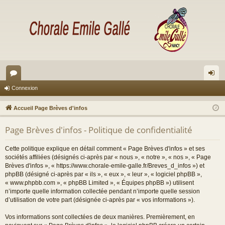
or
on
Connexion
u
ne
Accueil Page Brèves d'infos
m
xi
Page Brèves d'infos - Politique de confidentialité
s
on
Cette politique explique en détail comment « Page Brèves d'infos » et ses
sociétés affiliées (désignés ci-après par « nous », « notre », « nos », « Page
Brèves d'infos », « https://www.chorale-emile-galle.fr/Breves_d_infos ») et
phpBB (désigné ci-après par « ils », « eux », « leur », « logiciel phpBB »,
« www.phpbb.com », « phpBB Limited », « Équipes phpBB ») utilisent
n’importe quelle information collectée pendant n’importe quelle session
d’utilisation de votre part (désignée ci-après par « vos informations »).
Vos informations sont collectées de deux manières. Premièrement, en