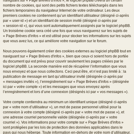
naviguant sur « Page Brèves d'infos », le logiciel phpBB créera un certain
nombre de cookies, qui sont des petits fichiers textes téléchargés dans les
fichiers temporaires du navigateur Internet de votre ordinateur. Les deux
premiers cookies ne contiennent qu’un identifiant utilisateur (désigné ci-après
par « user-id ») et un identifiant de session invité (désigné ci-après par
« session-id »), qui vous sont automatiquement assignés par le logiciel phpBB.
Un troisième cookie sera créé une fois que vous naviguerez sur les sujets de
« Page Brèves d'infos » et est utilisé pour stocker les informations sur les sujets
que vous avez lus, ce qui améliore votre navigation sur le forum.
Nous pouvons également créer des cookies externes au logiciel phpBB tout en
naviguant sur « Page Brèves d'infos », bien que ceux-ci soient hors de portée
du document qui est prévu pour couvrir seulement les pages créées par le
logiciel phpBB. La seconde manière est de récupérer l’information que vous
nous envoyez et que nous collectons. Ceci peut être, et n’est pas limité à : la
publication de message en tant qu’utilisateur invité (désignée ci-après par
« messages invités »), l’enregistrement sur « Page Brèves d'infos » (désignée
ici par « votre compte ») et les messages que vous envoyez après
l’enregistrement et lors d’une connexion (désignés ici par « vos messages »).
Votre compte contiendra au minimum un identifiant unique (désigné ci-après
par « votre nom d’utilisateur »), un mot de passe personnel utilisé pour la
connexion à votre compte (désigné ci-après par « votre mot de passe »), et
une adresse courriel personnelle valide (désignée ci-après par « votre
courriel »). Vos informations pour votre compte sur « Page Brèves d'infos »
sont protégées par les lois de protection des données applicables dans le
pays qui nous héberge. Toute information en-dehors de votre nom d’utilisateur,