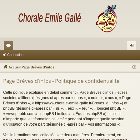
or
on
Connexion
u
ne
Accueil Page Brèves d'infos
m
xi
Page Brèves d'infos - Politique de confidentialité
s
on
Cette politique explique en détail comment « Page Brèves d'infos » et ses
sociétés affiliées (désignés ci-après par « nous », « notre », « nos », « Page
Brèves d'infos », « https://www.chorale-emile-galle.fr/Breves_d_infos ») et
phpBB (désigné ci-après par « ils », « eux », « leur », « logiciel phpBB »,
« www.phpbb.com », « phpBB Limited », « Équipes phpBB ») utilisent
n’importe quelle information collectée pendant n’importe quelle session
d’utilisation de votre part (désignée ci-après par « vos informations »).
Vos informations sont collectées de deux manières. Premièrement, en