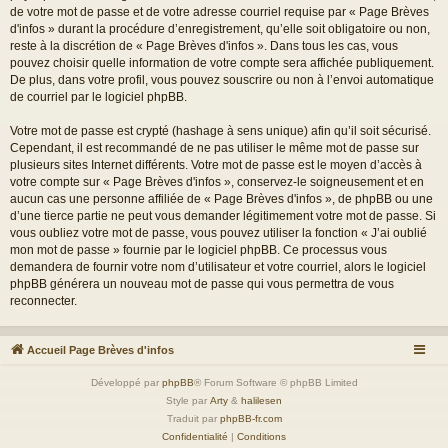
de votre mot de passe et de votre adresse courriel requise par « Page Brèves
d'infos » durant la procédure d’enregistrement, qu’elle soit obligatoire ou non,
reste à la discrétion de « Page Brèves d'infos ». Dans tous les cas, vous
pouvez choisir quelle information de votre compte sera affichée publiquement.
De plus, dans votre profil, vous pouvez souscrire ou non à l’envoi automatique
de courriel par le logiciel phpBB.
Votre mot de passe est crypté (hashage à sens unique) afin qu’il soit sécurisé.
Cependant, il est recommandé de ne pas utiliser le même mot de passe sur
plusieurs sites Internet différents. Votre mot de passe est le moyen d’accès à
votre compte sur « Page Brèves d'infos », conservez-le soigneusement et en
aucun cas une personne affiliée de « Page Brèves d'infos », de phpBB ou une
d’une tierce partie ne peut vous demander légitimement votre mot de passe. Si
vous oubliez votre mot de passe, vous pouvez utiliser la fonction « J’ai oublié
mon mot de passe » fournie par le logiciel phpBB. Ce processus vous
demandera de fournir votre nom d’utilisateur et votre courriel, alors le logiciel
phpBB générera un nouveau mot de passe qui vous permettra de vous
reconnecter.
Accueil Page Brèves d'infos
Développé par
phpBB
® Forum Software © phpBB Limited
Style par
Arty
&
halilesen
Traduit par
phpBB-fr.com
Confidentialité
|
Conditions