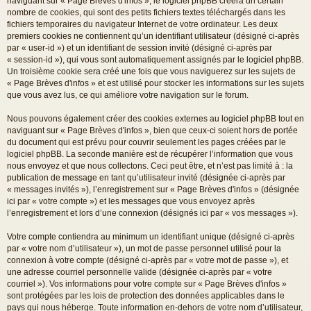
naviguant sur « Page Brèves d'infos », le logiciel phpBB créera un certain
nombre de cookies, qui sont des petits fichiers textes téléchargés dans les
fichiers temporaires du navigateur Internet de votre ordinateur. Les deux
premiers cookies ne contiennent qu’un identifiant utilisateur (désigné ci-après
par « user-id ») et un identifiant de session invité (désigné ci-après par
« session-id »), qui vous sont automatiquement assignés par le logiciel phpBB.
Un troisième cookie sera créé une fois que vous naviguerez sur les sujets de
« Page Brèves d'infos » et est utilisé pour stocker les informations sur les sujets
que vous avez lus, ce qui améliore votre navigation sur le forum.
Nous pouvons également créer des cookies externes au logiciel phpBB tout en
naviguant sur « Page Brèves d'infos », bien que ceux-ci soient hors de portée
du document qui est prévu pour couvrir seulement les pages créées par le
logiciel phpBB. La seconde manière est de récupérer l’information que vous
nous envoyez et que nous collectons. Ceci peut être, et n’est pas limité à : la
publication de message en tant qu’utilisateur invité (désignée ci-après par
« messages invités »), l’enregistrement sur « Page Brèves d'infos » (désignée
ici par « votre compte ») et les messages que vous envoyez après
l’enregistrement et lors d’une connexion (désignés ici par « vos messages »).
Votre compte contiendra au minimum un identifiant unique (désigné ci-après
par « votre nom d’utilisateur »), un mot de passe personnel utilisé pour la
connexion à votre compte (désigné ci-après par « votre mot de passe »), et
une adresse courriel personnelle valide (désignée ci-après par « votre
courriel »). Vos informations pour votre compte sur « Page Brèves d'infos »
sont protégées par les lois de protection des données applicables dans le
pays qui nous héberge. Toute information en-dehors de votre nom d’utilisateur,