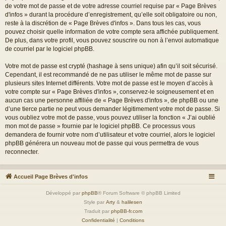
de votre mot de passe et de votre adresse courriel requise par « Page Brèves
d'infos » durant la procédure d’enregistrement, qu’elle soit obligatoire ou non,
reste à la discrétion de « Page Brèves d'infos ». Dans tous les cas, vous
pouvez choisir quelle information de votre compte sera affichée publiquement.
De plus, dans votre profil, vous pouvez souscrire ou non à l’envoi automatique
de courriel par le logiciel phpBB.
Votre mot de passe est crypté (hashage à sens unique) afin qu’il soit sécurisé.
Cependant, il est recommandé de ne pas utiliser le même mot de passe sur
plusieurs sites Internet différents. Votre mot de passe est le moyen d’accès à
votre compte sur « Page Brèves d'infos », conservez-le soigneusement et en
aucun cas une personne affiliée de « Page Brèves d'infos », de phpBB ou une
d’une tierce partie ne peut vous demander légitimement votre mot de passe. Si
vous oubliez votre mot de passe, vous pouvez utiliser la fonction « J’ai oublié
mon mot de passe » fournie par le logiciel phpBB. Ce processus vous
demandera de fournir votre nom d’utilisateur et votre courriel, alors le logiciel
phpBB générera un nouveau mot de passe qui vous permettra de vous
reconnecter.
Accueil Page Brèves d'infos
Développé par
phpBB
® Forum Software © phpBB Limited
Style par
Arty
&
halilesen
Traduit par
phpBB-fr.com
Confidentialité
|
Conditions