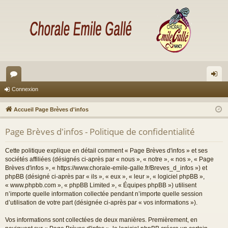
or
on
Connexion
u
ne
Accueil Page Brèves d'infos
m
xi
Page Brèves d'infos - Politique de confidentialité
s
on
Cette politique explique en détail comment « Page Brèves d'infos » et ses
sociétés affiliées (désignés ci-après par « nous », « notre », « nos », « Page
Brèves d'infos », « https://www.chorale-emile-galle.fr/Breves_d_infos ») et
phpBB (désigné ci-après par « ils », « eux », « leur », « logiciel phpBB »,
« www.phpbb.com », « phpBB Limited », « Équipes phpBB ») utilisent
n’importe quelle information collectée pendant n’importe quelle session
d’utilisation de votre part (désignée ci-après par « vos informations »).
Vos informations sont collectées de deux manières. Premièrement, en