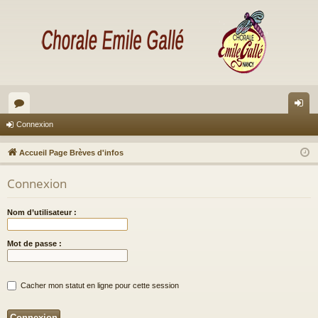
or
on
Connexion
u
ne
Accueil Page Brèves d'infos
m
xi
Connexion
s
on
Nom d’utilisateur :
Mot de passe :
Cacher mon statut en ligne pour cette session