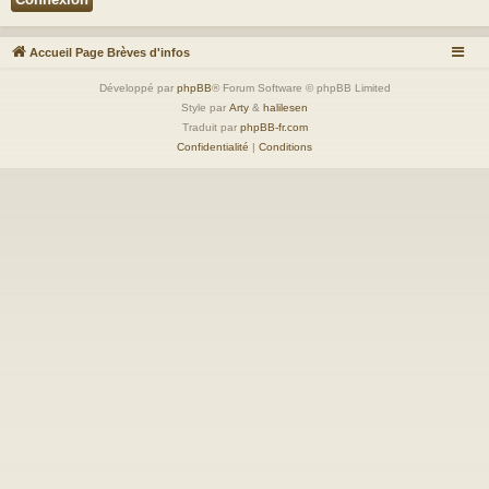
Accueil Page Brèves d'infos
Développé par
phpBB
® Forum Software © phpBB Limited
Style par
Arty
&
halilesen
Traduit par
phpBB-fr.com
Confidentialité
|
Conditions