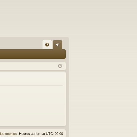
FA
on
Q
ne
xi
on
les cookies
Heures au format
UTC+02:00