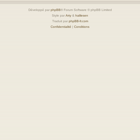
Développé par
phpBB
® Forum Software © phpBB Limited
Style par
Arty
&
halilesen
Traduit par
phpBB-fr.com
Confidentialité
|
Conditions