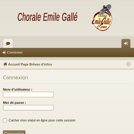
or
on
Connexion
u
ne
Accueil Page Brèves d'infos
m
xi
Connexion
s
on
Nom d’utilisateur :
Mot de passe :
Cacher mon statut en ligne pour cette session