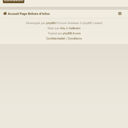
Accueil Page Brèves d'infos
Développé par
phpBB
® Forum Software © phpBB Limited
Style par
Arty
&
halilesen
Traduit par
phpBB-fr.com
Confidentialité
|
Conditions