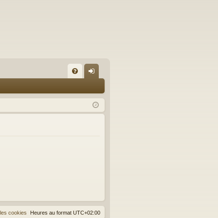
FA
on
Q
ne
xi
on
les cookies
Heures au format
UTC+02:00