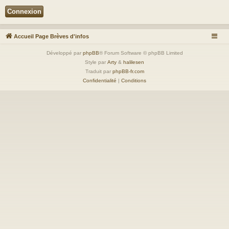
Accueil Page Brèves d'infos
Développé par
phpBB
® Forum Software © phpBB Limited
Style par
Arty
&
halilesen
Traduit par
phpBB-fr.com
Confidentialité
|
Conditions