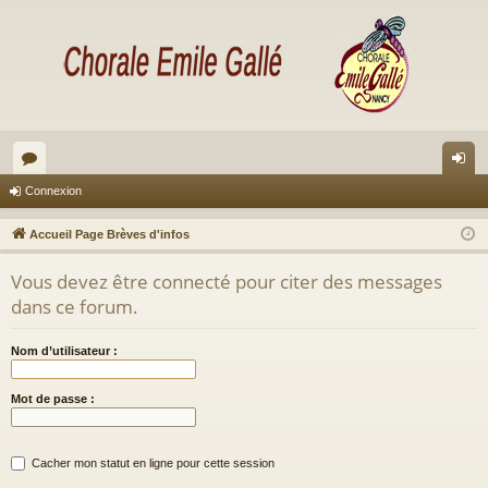
or
on
Connexion
u
ne
Accueil Page Brèves d'infos
m
xi
Vous devez être connecté pour citer des messages
s
on
dans ce forum.
Nom d’utilisateur :
Mot de passe :
Cacher mon statut en ligne pour cette session