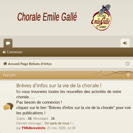
or
on
Connexion
u
ne
Accueil Page Brèves d'infos
m
xi
Forum
s
on
Brèves d'infos sur la vie de la chorale !
Ici vous trouverez toutes les nouvelles des activités de notre
chorale.....
Pas besoin de connexion !
cliquez sur le lien "Brèves d'infos sur la vie de la chorale" pour voir
les publications !
Sujets
:
16
,
Messages
:
16
Dernier message :
On parle de nous !
par
FM54brevdinfo
, 21 nov. 2025, 14:38