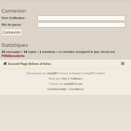
Connexion
Nom d’utilisateur :
Mot de passe :
Statistiques
16
messages •
16
sujets •
1
membres • Le membre enregistré le plus récent est
FM54brevdinfo
.
Accueil Page Brèves d'infos
Développé par
phpBB
® Forum Software © phpBB Limited
Style par
Arty
&
halilesen
Traduit par
phpBB-fr.com
Confidentialité
|
Conditions