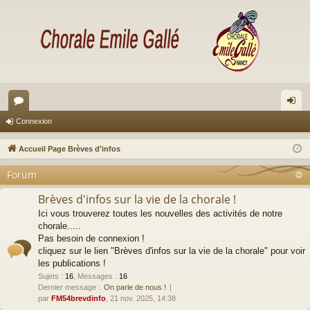
or
on
Connexion
u
ne
Accueil Page Brèves d'infos
m
xi
Forum
s
on
Brèves d'infos sur la vie de la chorale !
Ici vous trouverez toutes les nouvelles des activités de notre
chorale.....
Pas besoin de connexion !
cliquez sur le lien "Brèves d'infos sur la vie de la chorale" pour voir
les publications !
Sujets
:
16
,
Messages
:
16
Dernier message :
On parle de nous !
par
FM54brevdinfo
, 21 nov. 2025, 14:38