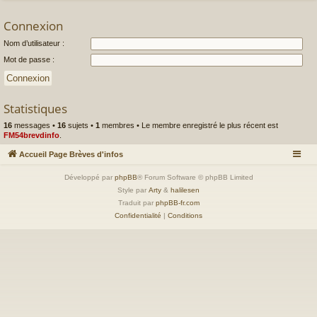
Connexion
Nom d’utilisateur :
Mot de passe :
Statistiques
16
messages •
16
sujets •
1
membres • Le membre enregistré le plus récent est
FM54brevdinfo
.
Accueil Page Brèves d'infos
Développé par
phpBB
® Forum Software © phpBB Limited
Style par
Arty
&
halilesen
Traduit par
phpBB-fr.com
Confidentialité
|
Conditions