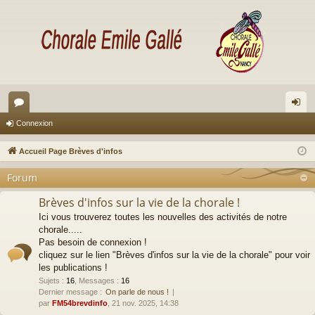
or
on
Connexion
u
ne
Accueil Page Brèves d'infos
m
xi
Forum
s
on
Brèves d'infos sur la vie de la chorale !
Ici vous trouverez toutes les nouvelles des activités de notre
chorale.....
Pas besoin de connexion !
cliquez sur le lien "Brèves d'infos sur la vie de la chorale" pour voir
les publications !
Sujets
:
16
,
Messages
:
16
Dernier message :
On parle de nous !
par
FM54brevdinfo
, 21 nov. 2025, 14:38