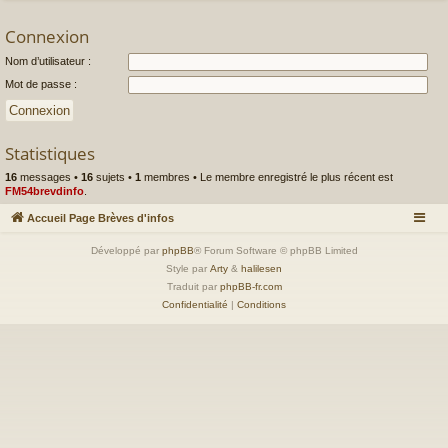
Connexion
Nom d’utilisateur :
Mot de passe :
Statistiques
16
messages •
16
sujets •
1
membres • Le membre enregistré le plus récent est
FM54brevdinfo
.
Accueil Page Brèves d'infos
Développé par
phpBB
® Forum Software © phpBB Limited
Style par
Arty
&
halilesen
Traduit par
phpBB-fr.com
Confidentialité
|
Conditions