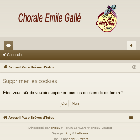
or
on
Connexion
u
ne
Accueil Page Brèves d'infos
m
xi
Supprimer les cookies
s
on
Êtes-vous sûr de vouloir supprimer tous les cookies de ce forum ?
Accueil Page Brèves d'infos
Développé par
phpBB
® Forum Software © phpBB Limited
Style par
Arty
&
halilesen
Traduit par
phpBB-fr.com