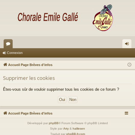
or
on
Connexion
u
ne
Accueil Page Brèves d'infos
m
xi
Supprimer les cookies
s
on
Êtes-vous sûr de vouloir supprimer tous les cookies de ce forum ?
Accueil Page Brèves d'infos
Développé par
phpBB
® Forum Software © phpBB Limited
Style par
Arty
&
halilesen
Traduit par
phpBB-fr.com