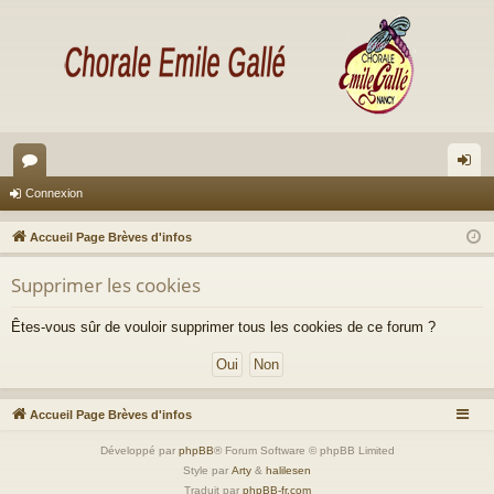
or
on
Connexion
u
ne
Accueil Page Brèves d'infos
m
xi
Supprimer les cookies
s
on
Êtes-vous sûr de vouloir supprimer tous les cookies de ce forum ?
Accueil Page Brèves d'infos
Développé par
phpBB
® Forum Software © phpBB Limited
Style par
Arty
&
halilesen
Traduit par
phpBB-fr.com