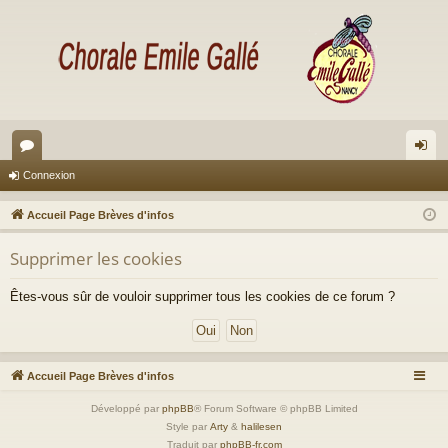
or
on
Connexion
u
ne
Accueil Page Brèves d'infos
m
xi
Supprimer les cookies
s
on
Êtes-vous sûr de vouloir supprimer tous les cookies de ce forum ?
Accueil Page Brèves d'infos
Développé par
phpBB
® Forum Software © phpBB Limited
Style par
Arty
&
halilesen
Traduit par
phpBB-fr.com