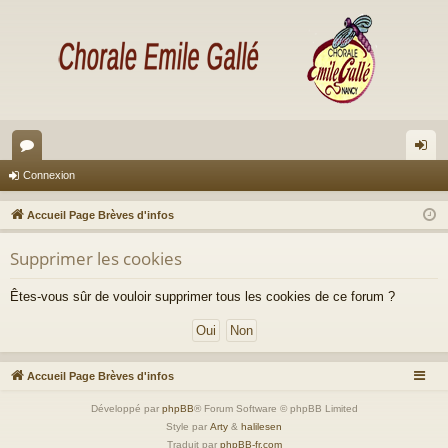
or
on
Connexion
u
ne
Accueil Page Brèves d'infos
m
xi
Supprimer les cookies
s
on
Êtes-vous sûr de vouloir supprimer tous les cookies de ce forum ?
Accueil Page Brèves d'infos
Développé par
phpBB
® Forum Software © phpBB Limited
Style par
Arty
&
halilesen
Traduit par
phpBB-fr.com